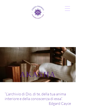
AKASHA
“L’archivio di Dio, di te, della tua anima
interiore e della conoscenza di essa”.
Edgard Cayce