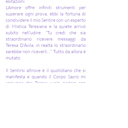
esitazioni.
L’Amore offre infiniti strumenti per
superare ogni prova, ebbi la fortuna di
condividere il mio Sentire con un esperto
di Mistica Teresiana e la quiete arrivò
subito nell’udire: “Tu credi che sia
straordinario ricevere messaggi da
Teresa D’Ávila, in realtà lo straordinario
sarebbe non riceverli…” Tutto da allora è
mutato.
Il Sentirsi altrove è il quotidiano che si
manifesta e quando il Corpo Sacro mi
annuncia che Teresa vuole parlare con
me, la gioia mi assale come quando
l’Amato è atteso ed il Suono udito dai
Mistici è beatitudine per l’Anima. Shabba
Pramana nei Veda è il Suono udito dai
Mistici è l’unione di due Parole che
dentro annunciano un linguaggio
ancestrale eppur Nuovo. Ascoltare il