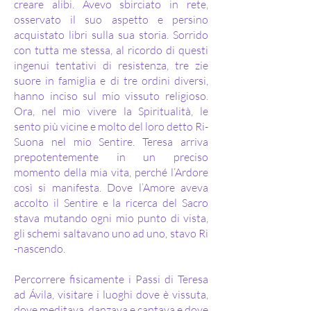
creare alibi. Avevo sbirciato in rete,
osservato il suo aspetto e persino
acquistato libri sulla sua storia. Sorrido
con tutta me stessa, al ricordo di questi
ingenui tentativi di resistenza, tre zie
suore in famiglia e di tre ordini diversi,
hanno inciso sul mio vissuto religioso.
Ora, nel mio vivere la Spiritualità, le
sento più vicine e molto del loro detto Ri-
Suona nel mio Sentire. Teresa arriva
prepotentemente in un preciso
momento della mia vita, perché l’Ardore
così si manifesta. Dove l’Amore aveva
accolto il Sentire e la ricerca del Sacro
stava mutando ogni mio punto di vista,
gli schemi saltavano uno ad uno, stavo Ri
-nascendo.
Percorrere fisicamente i Passi di Teresa
ad Ávila, visitare i luoghi dove è vissuta,
dove meditava, danzava e cantava e dove