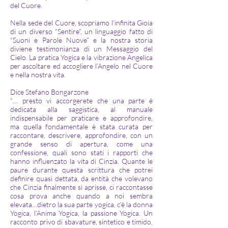
del Cuore.
Nella sede del Cuore, scopriamo l’infinita Gioia
di un diverso “Sentire”, un linguaggio fatto di
“Suoni e Parole Nuove” e la nostra storia
diviene testimonianza di un Messaggio del
Cielo. La pratica Yogica e la vibrazione Angelica
per ascoltare ed accogliere l’Angelo nel Cuore
e nella nostra vita.​
Dice Stefano Bongarzone
“… presto vi accorgerete che una parte è
dedicata alla saggistica, al manuale
indispensabile per praticare e approfondire,
ma quella fondamentale è stata curata per
raccontare, descrivere, approfondire, con un
grande senso di apertura, come una
confessione, quali sono stati i rapporti che
hanno influenzato la vita di Cinzia. Quante le
paure durante questa scrittura che potrei
definire quasi dettata, da entità che volevano
che Cinzia finalmente si aprisse, ci raccontasse
cosa prova anche quando a noi sembra
elevata…dietro la sua parte yogica, c’è la donna
Yogica, l’Anima Yogica, la passione Yogica. Un
racconto privo di sbavature, sintetico e timido,