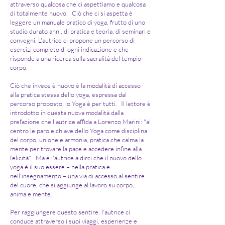
attraverso qualcosa che ci aspettiamo e qualcosa
di totalmente nuovo. Ciò che ci si aspetta è
leggere un manuale pratico di yoga, frutto di uno
studio durato anni, di pratica e teoria, di seminari e
convegni. L'autrice ci propone un percorso di
esercizi completo di ogni indicazione e che
risponde a una ricerca sulla sacralità del tempio-
corpo.
Ciò che invece è nuovo è la modalità di accesso
alla pratica stessa dello yoga, espressa dal
percorso proposto: lo Yoga è per tutti. Il lettore è
introdotto in questa nuova modalità dalla
prefazione che l'autrice affida a Lorenzo Marini: "al
centro le parole chiave dello Yoga come disciplina
del corpo, unione e armonia, pratica che calma la
mente per trovare la pace e accedere infine alla
felicità". Ma è l'autrice a dirci che il nuovo dello
yoga è il suo essere – nella pratica e
nell'insegnamento – una via di accesso al sentire
del cuore, che si aggiunge al lavoro su corpo,
anima e mente.
Per raggiungere questo sentire, l'autrice ci
conduce attraverso i suoi viaggi, esperienze e