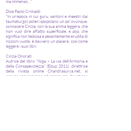
ma immenso…”
Dice Paolo Crimaldi
“In un’epoca in cui guru, santoni e maestri dai
taumaturgici poteri spopolano un po’ ovunque,
conoscere Cinzia, con la sua anima leggera, che
non vuol dire affatto superficiale, e pop, che
significa non tediosa e pesantemente erudita di
nozioni vuote, è davvero un piacere, così come
leggere i suoi libri.​
Cinzia Onorati
Autrice del libro “Yoga – La via dell’Armonia e
della Consapevolezza” (Edup 2011), direttrice
della rivista online Chandrasurya.net, si
occupa con passione ed amorevole devozione
alla formazione di insegnanti Yoga. Disponibile
in formato e-book in italiano, francese, inglese
e spagnolo
​Autore: Cinzia Onorati
Pagine: 116
Disponibile su
www.edup.it
Tematica: Salute & Benessere
ISBN:
978-88-8421-278-8
Clicca qui per la versione Ebook