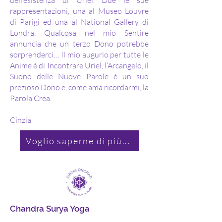
dell’esistenza di Uriel. Due le sue
rappresentazioni, una al Museo Louvre
di Parigi ed una al National Gallery di
Londra. Qualcosa nel mio Sentire
annuncia che un terzo Dono potrebbe
sorprenderci… Il mio augurio per tutte le
Anime è di Incontrare Uriel, l’Arcangelo, il
Suono delle Nuove Parole è un suo
prezioso Dono e, come ama ricordarmi, la
Parola Crea.
Cinzia
Voglio saperne di più...
Chandra Surya Yoga