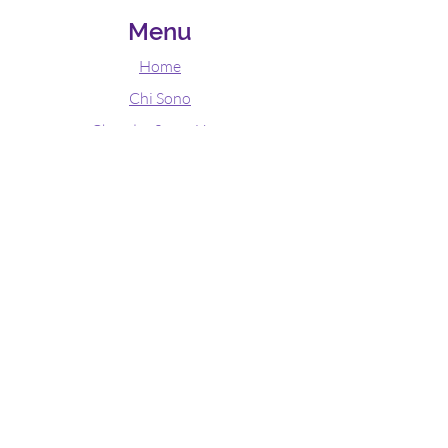
Menu
Home
Chi Sono
Chandra Surya Yoga
Lezioni
Altri Servizi
Pilastri
Contatti
Contact Us
Via Emilio Treves 18, Roma
Telefono:
3932281119
E-M@il:
cinzia.onorati@gmail.com