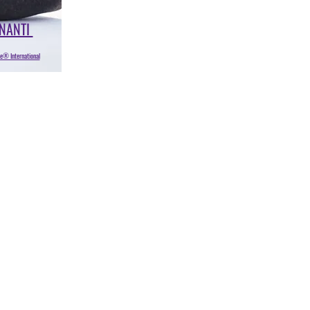
GNANTI
e® International