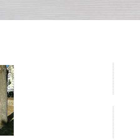
CINZIA ONORATI
Maestra esperta Yoga |. Autrice |. Wellness Coach
SE MI CHIEDONO:​
Sono entr
Chi sei?
anni. M
Un'anima che abita un corpo
disciplin
Qual è il libro più interessante che hai scritto?
quella ch
Il prossimo.
Iniziai a
Dove abiti?
di Giorgi
Nel Cosmo.
Avevo alt
Qual è il suono?
L'OM
con succe
Cos'è per te lo Yoga?
VITA.