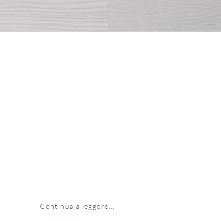
ata in contatto con lo Yoga all'età di 13
ia madre mi invitò a provare una
a, a suo dire, completamente diversa da
e i miei coetanei sceglievano.
 praticare Yoga all'Accademia Yoga 1969
o Furlan di Roma, in via XX Settembre.
ri sogni nel cassetto che ho realizzato
sso e gioia. Diventai presto...
Continua a leggere...