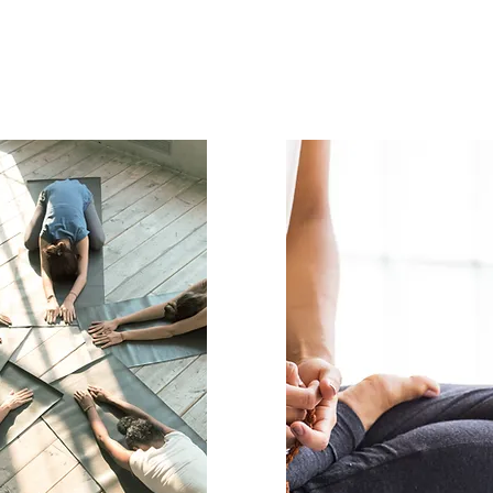
CHANDRA SURYA YOGA
ola dove si può praticare, approfondire ed emanare le Merav