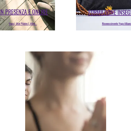
IN PRESENZA E ONLINE
FORMAZIONE INSE
Yoga |. Mat Pilates |. Altro...
Riconoscimento Yoga Allianc