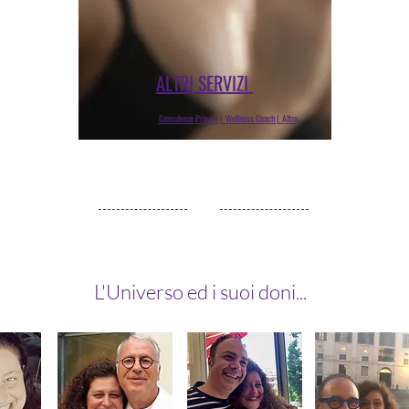
ALTRI SERVIZI
Consulenze Private |. Wellness Coach |. Altro...
I PILASTRI
L'Universo ed i suoi doni...