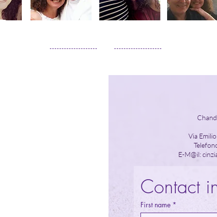
Co
Chand
Via Emili
Telefo
E-M@il:
cinz
Contact i
First name
*