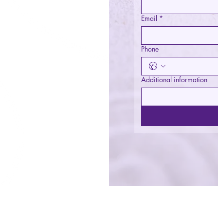
Email
*
a, Medita, Realizza il
uello tu sei’)
Phone
Swami Sivananda
Additional information
orati