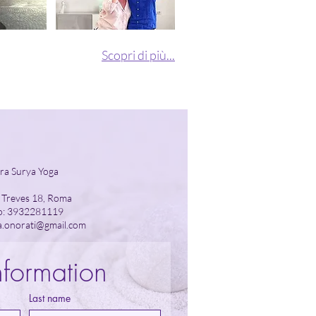
Scopri di più...
ntatti
ra Surya Yoga
o Treves 18, Roma
no: 3932281119
ia.onorati@gmail.com
nformation
Last name